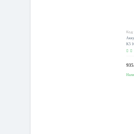
Код
Акку
K5 1
935
Нали