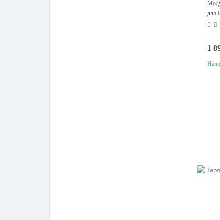
Моду
для 
1 8
Нали