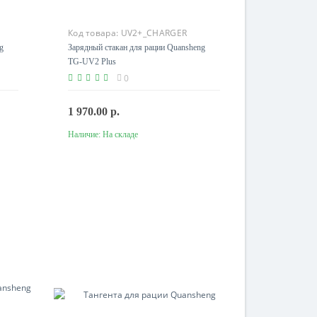
Код товара:
UV2+_CHARGER
g
Зарядный стакан для рации Quansheng
TG-UV2 Plus
0
1 970.00 р.
Наличие:
На складе
В корзину