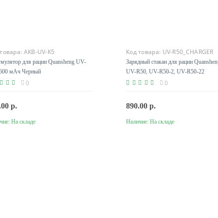
 товара:
AKB-UV-K5
Код товара:
UV-R50_CHARGER
мулятор для рации Quansheng UV-
Зарядный стакан для рации Quanshen
600 мАч Черный
UV-R50, UV-R50-2, UV-R50-22
0
0
.00 р.
890.00 р.
чие:
На складе
Наличие:
На складе
В корзину
В корзину