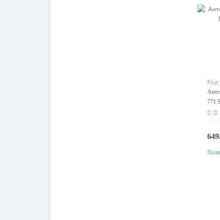
Код
Анте
771 
649
Нали