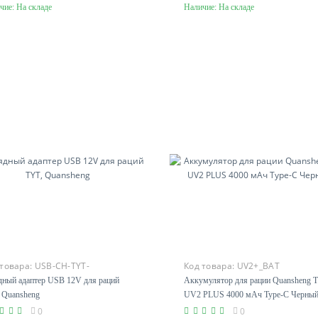
чие:
На складе
Наличие:
На складе
В корзину
В корзину
 товара:
USB-CH-TYT-
Код товара:
UV2+_BAT
nsheng
дный адаптер USB 12V для раций
Аккумулятор для рации Quansheng 
 Quansheng
UV2 PLUS 4000 мАч Type-C Черны
0
0