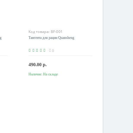
Код товара:
BF-001
g
Тангента для рации Quansheng
0
490.00 р.
Наличие:
На складе
В корзину