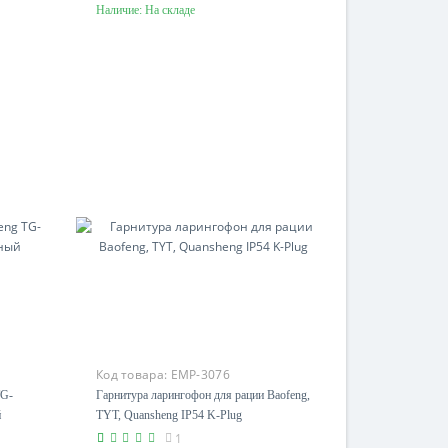
Наличие:
На складе
В корзину
Код товара:
EMP-3076
TG-
Гарнитура ларингофон для рации Baofeng,
й
TYT, Quansheng IP54 K-Plug
1