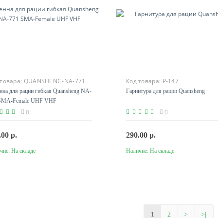
 товара:
QUANSHENG-NA-771
Код товара:
P-147
нна для рации гибкая Quansheng NA-
Гарнитура для рации Quansheng
SMA-Female UHF VHF
0
0
.00 р.
290.00 р.
чие:
На складе
Наличие:
На складе
В корзину
В корзину
1
2
>
>|