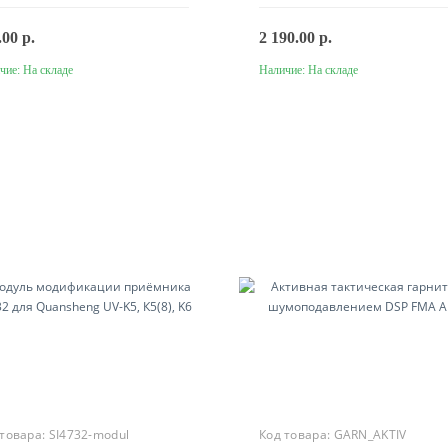
.00 р.
2 190.00 р.
чие:
На складе
Наличие:
На складе
В корзину
В корзину
 товара:
SI4732-modul
Код товара:
GARN_AKTIV