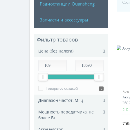
Сорт
Радиостанции Quansheng
Запчасти и аксессуары
Фильтр товаров
Цена (без налога)
Товары со скидкой
0
Код
Акку
Диапазон частот, МГц
R50 
Мощность передатчика, не
более Вт
750
Аккумулятор