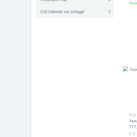
Нали
Состояние на складе
Код
Qua
Заря
TYT,