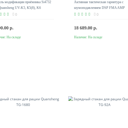
ль модификации приёмника Si4732
Активная тактическая гарнитура с
Quansheng UV-K5, К5(8), K6
шумоподавлением DSP FMA AMP
0
0
90.00 р.
18 689.00 р.
чие:
На складе
Наличие:
На складе
В корзину
В корзину