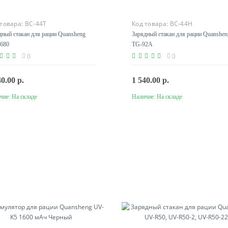
 товара:
BC-44T
Код товара:
BC-44H
дный стакан для рации Quansheng
Зарядный стакан для рации Quanshen
680
TG-92A
0
0
40.00 р.
1 540.00 р.
чие:
На складе
Наличие:
На складе
В корзину
В корзину