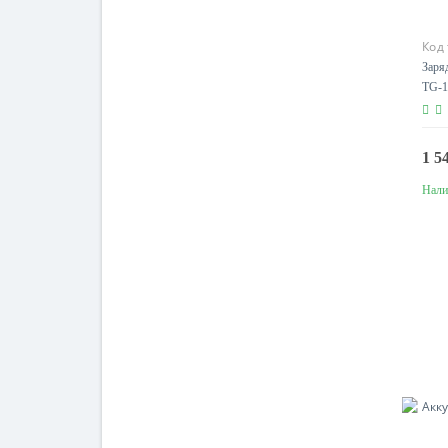
Код
Заря
TG-1
1 5
Нали