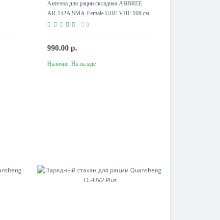
Антенна для рации складная ABBREE
AR-152A SMA-Female UHF VHF 108 см
0
990.00 р.
Наличие:
На складе
В корзину