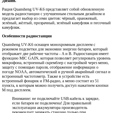
Дизайн.
Рация Quansheng UV-K6 представляет собой обновленную
модель радиостанции с улучшенным стильным дизайном и
предлагает выбор из семи цветов: чёрный, оранжевый,
зелёный, жёлтый, прозрачный, зелёный камуфляж и песочный
камуфляж.
Особенности радиостанции
Quansheng UV-K6 оснащен монохромным дисплеем с
режимом подсветки для экономии энергии батареи, который
отображает две рабочие частоты - A и B. Радиостанция имеет
функцию MIC GAIN, которая позволяет регулировать уровень
микрофона, встроенный скремблер с настройкой через меню,
защиту с помощью пароля, отображение информации о
погоде NOAA, автоматический и ручной аварийный сигнал и
встроенный частотометр. Также в устройстве есть
встроенный фонарик и FM-радио, а меню состоит из 51
пункта, к которым можно получить доступ нажатием кнопки
M под дисплеем.
Внимание: не подключайте USB-кабель к зарядке,
если батарея не подключена! Для правильной
эксплуатации аккумулятора производитель
рекомендует заряжать станцию только при