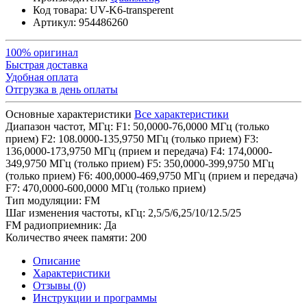
Код товара:
UV-K6-transperent
Артикул:
954486260
100% оригинал
Быстрая доставка
Удобная оплата
Отгрузка в день оплаты
Основные характеристики
Все характеристики
Диапазон частот, МГц:
F1: 50,0000-76,0000 МГц (только
прием) F2: 108.0000-135,9750 МГц (только прием) F3:
136,0000-173,9750 МГц (прием и передача) F4: 174,0000-
349,9750 МГц (только прием) F5: 350,0000-399,9750 МГц
(только прием) F6: 400,0000-469,9750 МГц (прием и передача)
F7: 470,0000-600,0000 МГц (только прием)
Тип модуляции:
FM
Шаг изменения частоты, кГц:
2,5/5/6,25/10/12.5/25
FM радиоприемник:
Да
Количество ячеек памяти:
200
Описание
Характеристики
Отзывы (0)
Инструкции и программы