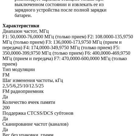
выключенном состоянии и извлекать ее из
зарядного устройства после полной зарядки
батареи.
Характеристики
Диапазон частот, МГц
F1: 50,0000-76,0000 МГц (только прием) F2: 108.0000-135,9750
МГц (только прием) F3: 136,0000-173,9750 МГц (прием и
передача) F4: 174,0000-349,9750 МГц (только прием) F5:
350,0000-399,9750 МГц (только прием) F6: 400,0000-469,9750
МГц (прием и передача) F7: 470,0000-600,0000 МГц (только
прием)
Тип модуляции
FM
Шаг изменения частоты, кГц
2,5/5/6,25/10/12.5/25
FM радиоприемник
Да
Количество ячеек памяти
200
Поддержка CTCSS/DCS субтонов
Да
Сканирование частот (каналов)
Да
Вес без упаковки, грамм