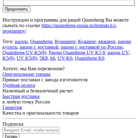
Продолжить
Инструкции и программы для раций Quansheng Вы можете
скачать по ссылке
https://quansheng-russia.ru/instrukcii-i-
programmy/
Теги:
рации
,
Quansheng
,
Куаншенг
,
Куашенг
,
квашенг
,
рации
купить
,
рации с доставкой
,
рации с доставкой по России
,
Quansheng UV-K5(8)
,
Рации Quansheng UV K5 8
,
рации UV-
K5(8)
,
UV K5(8)
,
5К8
,
k6
,
UV-K6
,
Quansheng K6
Хотите, мы Вам перезвоним?
Оригинальные товары
Прямые поставки с завода изготовителя
Удобная оплата
Наличный и безналичный расчет
Быстрая доставка
в любую точку России
Гарантия
Качества и оригинальности товаров
Подписка
Готово