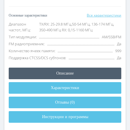
Все характеристики
Основные характеристики
Диапазон
TX/RX: 25-29.8 МГц,50-54 МГц, 136-174 МГц,
частот, МГц:
350-490 МГц RX: 0,15-1160 МГц
Тип модуляции:
AM/SSB/FM
FM радиоприемник:
Да
Количество ячеек памяти:
999
Поддержка CTCSS/DCS субтонов:
Да
Описание
Характеристики
Отзывы (0)
Инструкции и программы