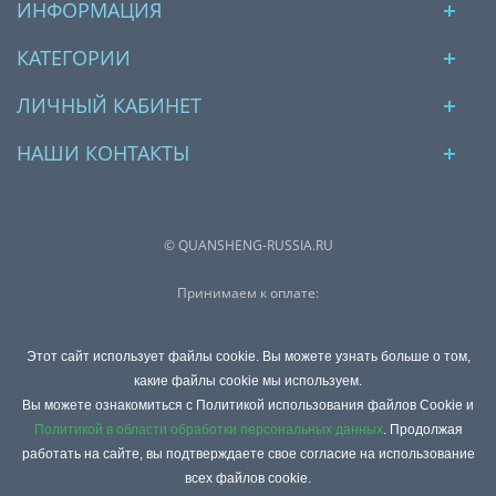
ИНФОРМАЦИЯ
КАТЕГОРИИ
ЛИЧНЫЙ КАБИНЕТ
НАШИ КОНТАКТЫ
© QUANSHENG-RUSSIA.RU
Принимаем к оплате:
Этот сайт использует файлы cookie. Вы можете узнать больше о том,
какие файлы cookie мы используем.
Интернет магазин для целей выполнения заказов обрабатывает
Вы можете ознакомиться с Политикой использования файлов Cookie и
персональные данные, информация об обработке персональных
Политикой в области обработки персональных данных
. Продолжая
данных и сведения о реализуемых требованиях к защите
работать на сайте, вы подтверждаете свое согласие на использование
персональных данных отражены в
Политике в отношении обработки
всех файлов cookie.
персональных данных
.