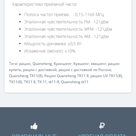
Характеристики приёмной части:
Полоса частот приёма
: 0,15-1160 МГц
Эталонная чувствительность FM: -121дБм
Эталонная чувствительность WFM: -121дБм
Эталонная чувствительность AM: -121дБм
Мощность динамика: ≥0,5 Вт
Искажение (менее): ≤10%
Теги:
рации
,
Quansheng
,
Куаншенг
,
Куашенг
,
квашенг
,
рации
купить
,
рации с доставкой
,
рации с доставкой по России
,
Quansheng TK11(8)
,
Рации Quansheng TK11 8
,
рации UV-TK11(8)
,
TK11(8)
,
TK11 8
,
TK 11
,
tk11-8
,
Quansheng tk11