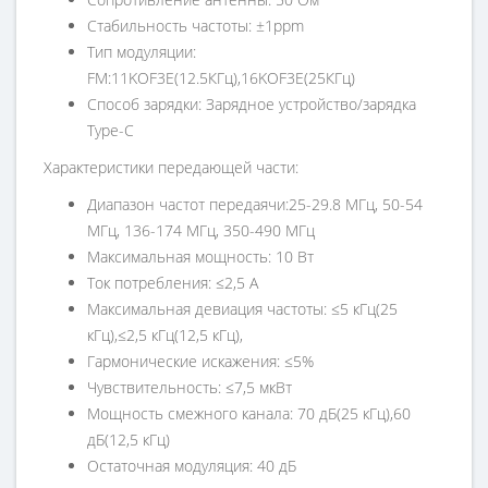
Стабильность частоты: ±1ppm
Тип модуляции:
FM:11KOF3E(12.5КГц),16KOF3E(25КГц)
Способ зарядки: Зарядное устройство/зарядка
Type-C
Характеристики передающей части:
Диапазон частот передаячи:25-29.8 МГц, 50-54
МГц, 136-174 МГц, 350-490 МГц
Максимальная мощность: 10 Вт
Ток потребления: ≤2,5 А
Максимальная девиация частоты: ≤5 кГц(25
кГц),≤2,5 кГц(12,5 кГц),
Гармонические искажения: ≤5%
Чувствительность: ≤7,5 мкВт
Мощность смежного канала: 70 дБ(25 кГц),60
дБ(12,5 кГц)
Остаточная модуляция: 40 дБ