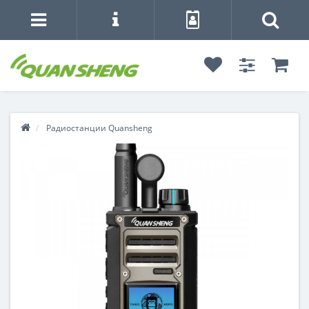
Радиостанции Quansheng